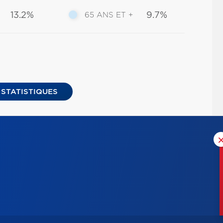
13.2%
9.7%
65 ANS ET +
 STATISTIQUES