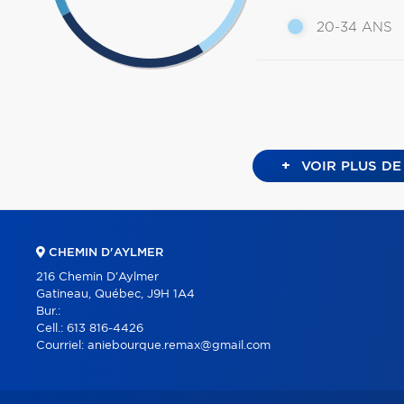
20-34 ANS
+
VOIR PLUS DE
CHEMIN D'AYLMER
216 Chemin D'Aylmer
Gatineau, Québec, J9H 1A4
Bur.:
Cell.:
613 816-4426
Courriel:
aniebourque.remax@gmail.com