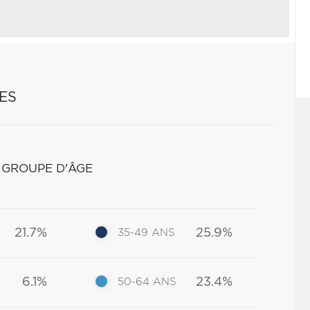
ES
 GROUPE D'ÂGE
21.7%
25.9%
35-49 ANS
6.1%
23.4%
50-64 ANS