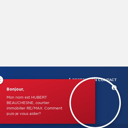
×
RESTONS EN CONTACT
Bonjour,
Mon nom est HUBERT
BEAUCHESNE, courtier
immobilier RE/MAX. Comment
puis-je vous aider?