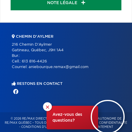
NOTE LÉGALE
CHEMIN D'AYLMER
216 Chemin D'Aylmer
Gatineau, Québec, J9H 1A4
Bur.:
Cell.:
613 816-4426
Courriel:
aniebourque.remax@gmail.com
RESTONS EN CONTACT
×
Avez-vous des
© 2026 RE/MAX DIRECT – FRANCHISÉ INDÉPENDANT ET AUTONOME DE
questions?
RE/MAX QUÉBEC – TOUS DROITS RÉSERVÉS -
POLITIQUE DE CONFIDENTIALITÉ
-
CONDITIONS D'UTILISATION
-
GESTION DU CONSENTEMENT