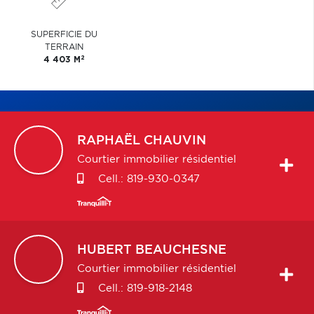
SUPERFICIE DU
TERRAIN
2
4 403 M
RAPHAËL
CHAUVIN
Courtier immobilier résidentiel
Cell.:
819-930-0347
HUBERT
BEAUCHESNE
Courtier immobilier résidentiel
Cell.:
819-918-2148