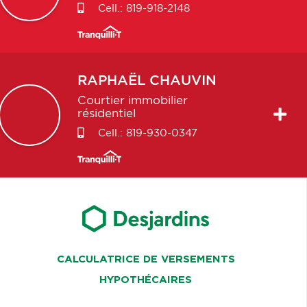
Cell.:
819-918-2148
RAPHAËL
CHAUVIN
Courtier immobilier
résidentiel
Cell.:
819-930-0347
CALCULATRICE DE VERSEMENTS
HYPOTHÉCAIRES