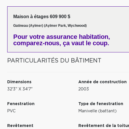
Maison à étages 609 900 $
Gatineau (Aylmer) (Aylmer Park, Wychwood)
Pour votre
assurance habitation,
comparez-nous,
ça vaut le coup.
PARTICULARITÉS DU BÂTIMENT
Dimensions
Année de construction
32'3" X 34'7"
2003
Fenestration
Type de fenestration
PVC
Manivelle (battant)
Revêtement
Revêtement de la toitu