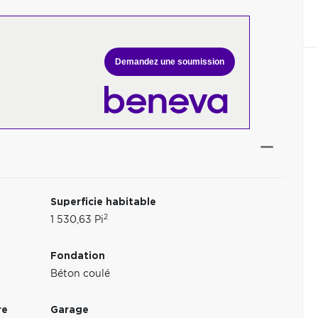
Demandez une soumission
Superficie habitable
2
1 530,63 Pi
Fondation
Béton coulé
re
Garage