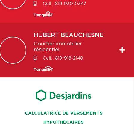
Cell.:
819-930-0347
HUBERT
BEAUCHESNE
Courtier immobilier
résidentiel
Cell.:
819-918-2148
CALCULATRICE DE VERSEMENTS
HYPOTHÉCAIRES