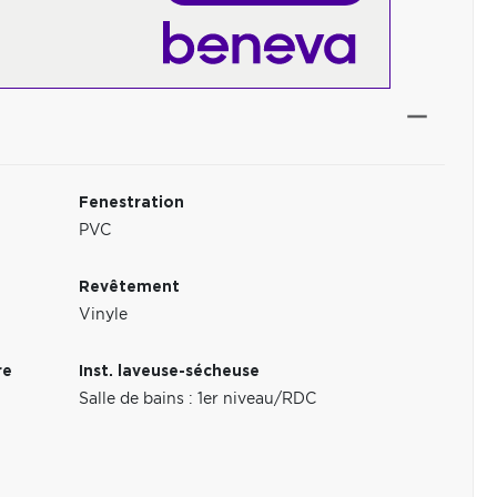
Fenestration
PVC
Revêtement
Vinyle
re
Inst. laveuse-sécheuse
Salle de bains : 1er niveau/RDC