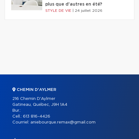
plus que d'autres en été?
STYLE DE VIE
|
24 juillet 2026
CHEMIN D'AYLMER
216 Chemin D'Aylmer
Gatineau, Québec, J9H 1A4
Bur.:
Cell.:
613 816-4426
Courriel:
aniebourque.remax@gmail.com